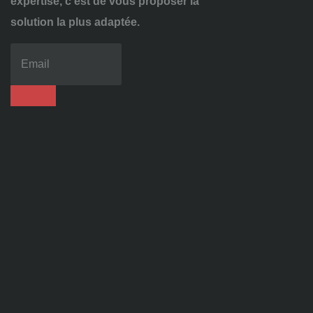
expertise, c’est de vous proposer la
solution la plus adaptée.
04
72
70
86
92
contact@alise-
ssi.fr
81
Chem.
des
Platières,
38670