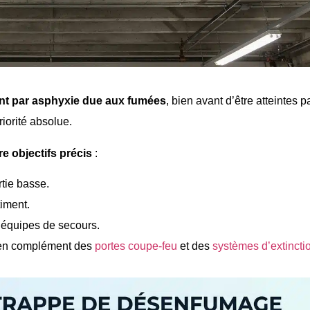
t par asphyxie due aux fumées
, bien avant d’être atteintes p
iorité absolue.
re objectifs précis
:
tie basse.
iment.
s équipes de secours.
 en complément des
portes coupe-feu
et des
systèmes d’extincti