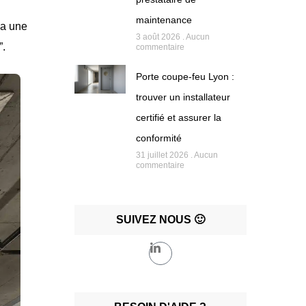
maintenance
 a une
3 août 2026
Aucun
”.
commentaire
Porte coupe-feu Lyon :
trouver un installateur
certifié et assurer la
conformité
31 juillet 2026
Aucun
commentaire
SUIVEZ NOUS 🙂