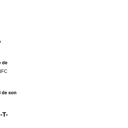
e
e de
ENFC
l de son
-T-