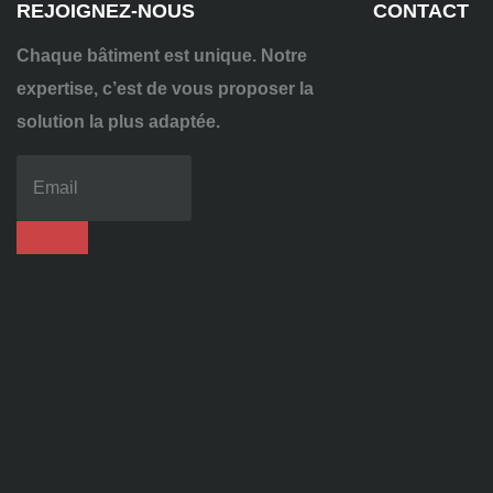
REJOIGNEZ-NOUS
CONTACT
Chaque bâtiment est unique. Notre
expertise, c’est de vous proposer la
solution la plus adaptée.
04
72
70
86
92
contact@alise-
ssi.fr
81