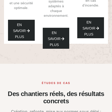
en cas
systèmes
et une sécurité
d’incendie.
adaptés à
optimale.
chaque
environnement.
EN
EN
SAVOIR
SAVOIR
EN
PLUS
PLUS
SAVOIR
PLUS
ÉTUDES DE CAS
Des chantiers réels, des résultats
concrets
Création, refonte, mise aux normes sous délai :