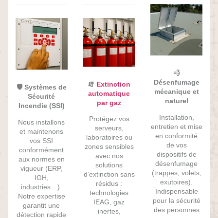
💨
Désenfumage
🧯
Extinction
🛡️ Systèmes de
mécanique et
automatique
Sécurité
naturel
par gaz
Incendie (SSI)
Installation,
Protégez vos
Nous installons
entretien et mise
serveurs,
et maintenons
en conformité
laboratoires ou
vos SSI
de vos
zones sensibles
conformément
dispositifs de
avec nos
aux normes en
désenfumage
solutions
vigueur (ERP,
(trappes, volets,
d’extinction sans
IGH,
exutoires).
résidus :
industries…).
Indispensable
technologies
Notre expertise
pour la sécurité
IEAG, gaz
garantit une
des personnes
inertes,
détection rapide