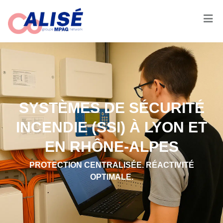
SYSTÈMES DE SÉCURITÉ
INCENDIE (SSI) À LYON ET
EN RHÔNE-ALPES
PROTECTION CENTRALISÉE. RÉACTIVITÉ
OPTIMALE.