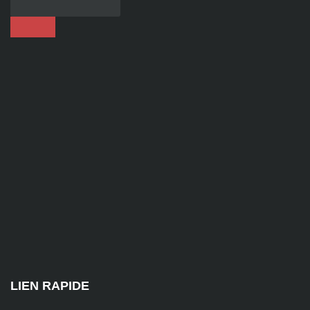
86
92
contact@alise-
ssi.fr
81
Chem.
des
Platières,
38670
Chasse-
sur-
Rhône
LIEN RAPIDE