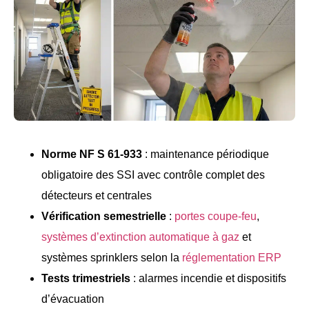
Norme NF S 61-933
: maintenance périodique
obligatoire des SSI avec contrôle complet des
détecteurs et centrales
Vérification semestrielle
:
portes coupe-feu
,
systèmes d’extinction automatique à gaz
et
systèmes sprinklers selon la
réglementation ERP
Tests trimestriels
: alarmes incendie et dispositifs
d’évacuation