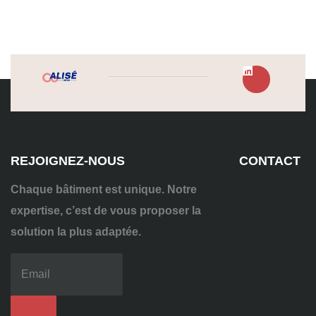
REJOIGNEZ-NOUS
CONTACT
Chaque bâtiment est unique. Notre
expertise, c’est de vous proposer la
solution la plus adaptée.
04
72
70
86
92