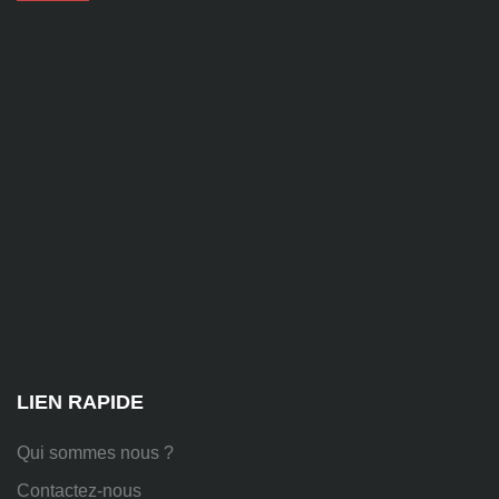
contact@alise-
ssi.fr
81
Chem.
des
Platières,
38670
Chasse-
sur-
Rhône
LIEN RAPIDE
Qui sommes nous ?
Contactez-nous