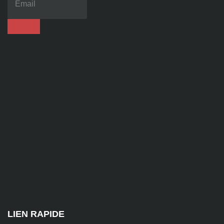
86
92
contact@alise-
ssi.fr
81
Chem.
des
Platières,
38670
Chasse-
sur-
Rhône
LIEN RAPIDE