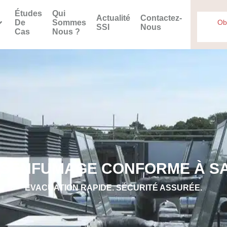
Études
Qui
Actualité
Contactez-
De
Sommes
Ob
SSI
Nous
Cas
Nous ?
ÉSENFUMAGE CONFORME À S
ÉVACUATION RAPIDE. SÉCURITÉ ASSURÉE.