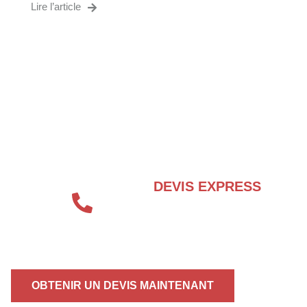
Lire l’article
BESOIN D’UN EXPERT EN SÉCURITÉ
INCENDIE ?
DEVIS EXPRESS
04 72 70 86 92
OBTENIR UN DEVIS MAINTENANT