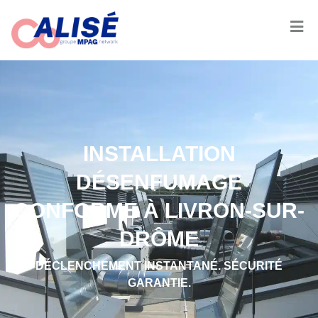
INSTALLATION
DÉSENFUMAGE
CONFORME À LIVRON-SUR-
DRÔME
DÉCLENCHEMENT INSTANTANÉ. SÉCURITÉ
GARANTIE.