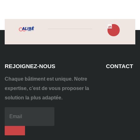
REJOIGNEZ-NOUS
CONTACT
Chaque bâtiment est unique. Notre
expertise, c’est de vous proposer la
solution la plus adaptée.
04
72
70
86
92