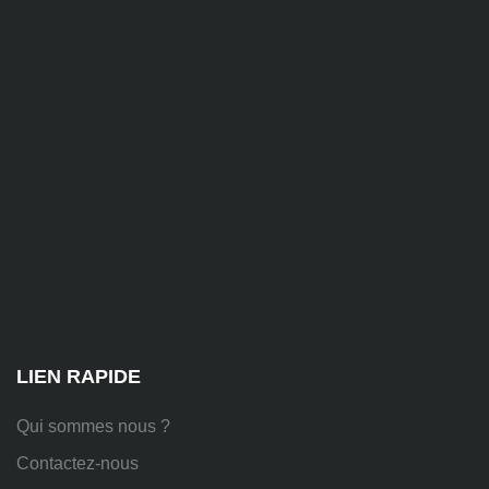
contact@alise-
ssi.fr
81
Chem.
des
Platières,
38670
Chasse-
sur-
Rhône
LIEN RAPIDE
Qui sommes nous ?
Contactez-nous