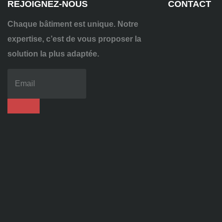
REJOIGNEZ-NOUS
CONTACT
Chaque bâtiment est unique. Notre
expertise, c’est de vous proposer la
solution la plus adaptée.
04
72
70
86
92
contact@alise-
ssi.fr
81