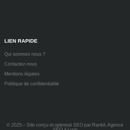
Chem.
des
Platières,
38670
Chasse-
sur-
Rhône
LIEN RAPIDE
Qui sommes nous ?
Contactez-nous
Mentions légales
Politique de confidentialité
© 2025 – Site conçu et optimisé SEO par Rankit, Agence
SEO à Lyon