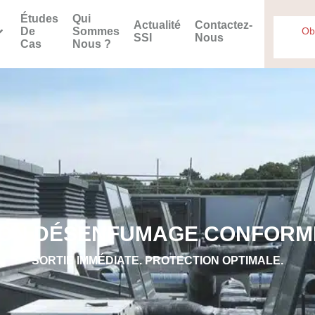
Études
Qui
Actualité
Contactez-
De
Sommes
Ob
SSI
Nous
Cas
Nous ?
ION DÉSENFUMAGE CONFORME
SORTIE IMMÉDIATE. PROTECTION OPTIMALE.