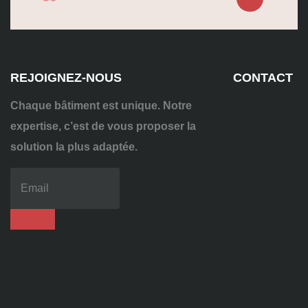
REJOIGNEZ-NOUS
CONTACT
Chaque bâtiment est unique. Notre
expertise, c’est de vous proposer la
solution la plus adaptée.
04
72
70
86
92
contact@alise-
ssi.fr