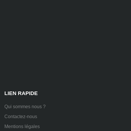
contact@alise-
ssi.fr
81
Chem.
des
Platières,
38670
Chasse-
sur-
Rhône
LIEN RAPIDE
Qui sommes nous ?
Contactez-nous
Mentions légales