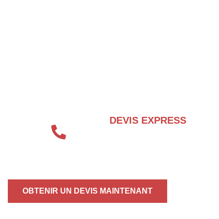
BESOIN D’UN EXPERT EN SÉCURITÉ
INCENDIE ?
DEVIS EXPRESS
04 72 70 86 92
OBTENIR UN DEVIS MAINTENANT