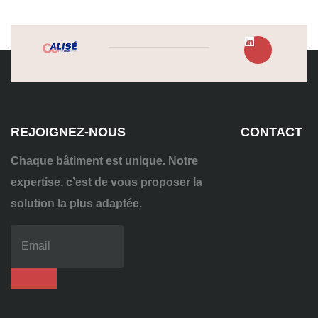
REJOIGNEZ-NOUS
CONTACT
Chaque bâtiment est unique. Notre
expertise, c’est de vous proposer la
solution la plus adaptée.
04
72
70
86
92