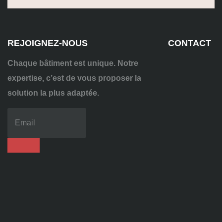
REJOIGNEZ-NOUS
CONTACT
Chaque bâtiment est unique. Notre
expertise, c’est de vous proposer la
solution la plus adaptée.
04
72
70
86
92
contact@alise-
ssi.fr