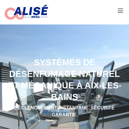
SYSTÈMES DE
DÉSENFUMAGE NATUREL
ET MÉCANIQUE À AIX-LES-
BAINS
DÉCLENCHEMENT INSTANTANÉ. SÉCURITÉ
GARANTIE.