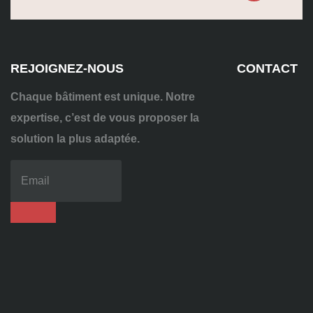
REJOIGNEZ-NOUS
CONTACT
Chaque bâtiment est unique. Notre
expertise, c’est de vous proposer la
solution la plus adaptée.
04
72
70
86
92
contact@alise-
ssi.fr