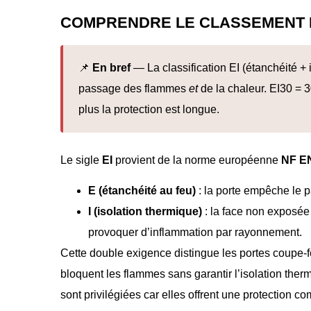
COMPRENDRE LE CLASSEMENT E
📌
En bref
— La classification EI (étanchéité 
passage des flammes
et
de la chaleur. EI30 = 3
plus la protection est longue.
Le sigle
EI
provient de la norme européenne
NF E
E (étanchéité au feu)
: la porte empêche le 
I (isolation thermique)
: la face non exposée
provoquer d’inflammation par rayonnement.
Cette double exigence distingue les portes coupe-
bloquent les flammes sans garantir l’isolation ther
sont privilégiées car elles offrent une protection co