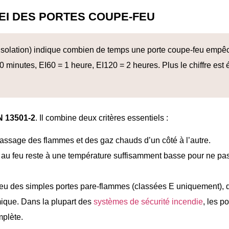
I DES PORTES COUPE-FEU
+ isolation) indique combien de temps une porte coupe-feu empê
0 minutes, EI60 = 1 heure, EI120 = 2 heures. Plus le chiffre est 
N 13501-2
. Il combine deux critères essentiels :
passage des flammes et des gaz chauds d’un côté à l’autre.
 au feu reste à une température suffisamment basse pour ne pa
feu des simples portes pare-flammes (classées E uniquement), 
mique. Dans la plupart des
systèmes de sécurité incendie
, les p
mplète.