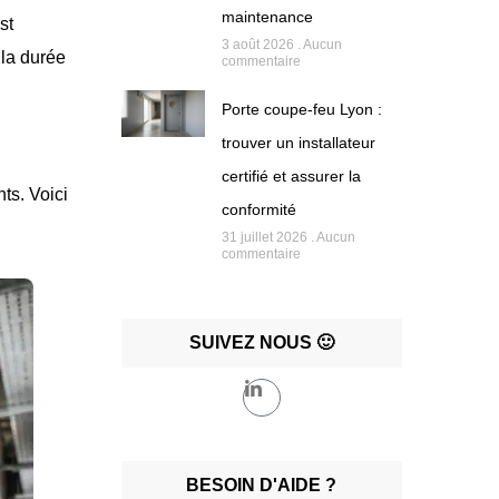
maintenance
st
3 août 2026
Aucun
 la durée
commentaire
Porte coupe-feu Lyon :
trouver un installateur
certifié et assurer la
ts. Voici
conformité
31 juillet 2026
Aucun
commentaire
SUIVEZ NOUS 🙂
BESOIN D'AIDE ?