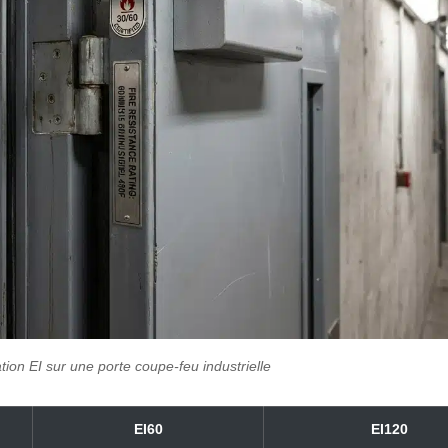
ation EI sur une porte coupe-feu industrielle
EI60
EI120