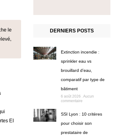
che le
DERNIERS POSTS
élevé,
Extinction incendie :
sprinkler eau vs
brouillard d’eau,
comparatif par type de
bâtiment
s
6 août 2026
Aucun
commentaire
qui
SSI Lyon : 10 critères
ortes EI
pour choisir son
prestataire de