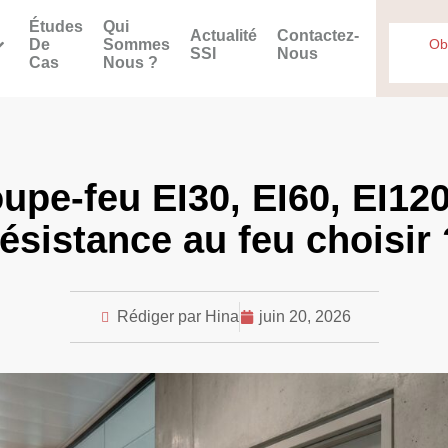
Études
Qui
Actualité
Contactez-
De
Sommes
Ob
SSI
Nous
Cas
Nous ?
upe-feu EI30, EI60, EI120
résistance au feu choisir 
Rédiger par Hina
juin 20, 2026