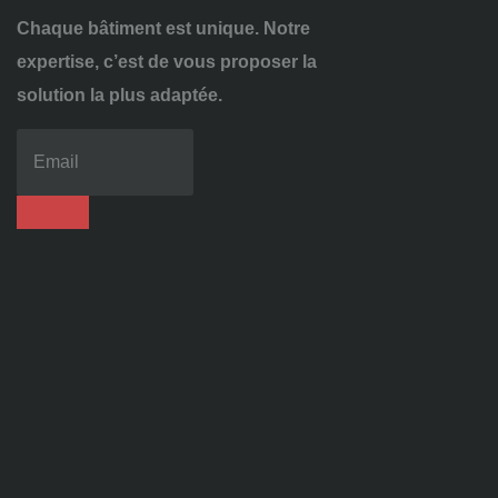
Chaque bâtiment est unique. Notre
expertise, c’est de vous proposer la
solution la plus adaptée.
04
72
70
86
92
contact@alise-
ssi.fr
81
Chem.
des