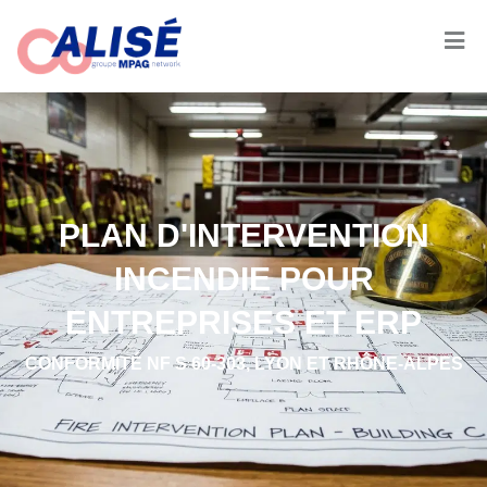
PLAN D'INTERVENTION
INCENDIE POUR
ENTREPRISES ET ERP
CONFORMITÉ NF S 60-303, LYON ET RHÔNE-ALPES