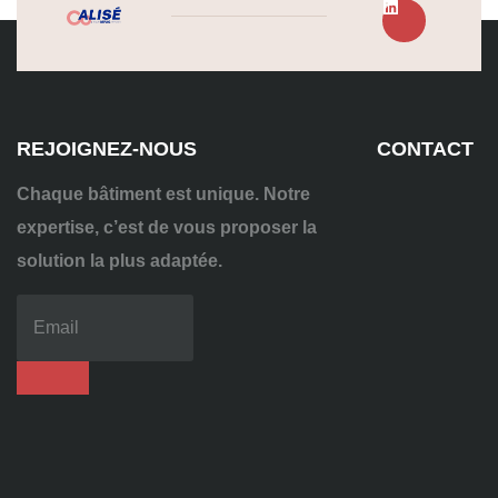
REJOIGNEZ-NOUS
CONTACT
Chaque bâtiment est unique. Notre
expertise, c’est de vous proposer la
solution la plus adaptée.
04
72
70
86
92
contact@alise-