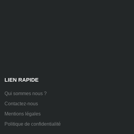
ssi.fr
81
Chem.
des
Platières,
38670
Chasse-
sur-
Rhône
LIEN RAPIDE
Qui sommes nous ?
Contactez-nous
Mentions légales
Politique de confidentialité