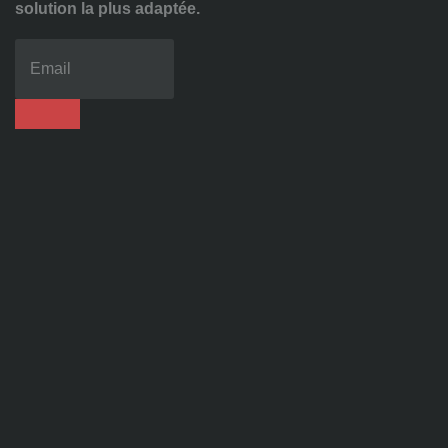
solution la plus adaptée.
04
72
70
86
92
contact@alise-
ssi.fr
81
Chem.
des
Platières,
38670
Chasse-
sur-