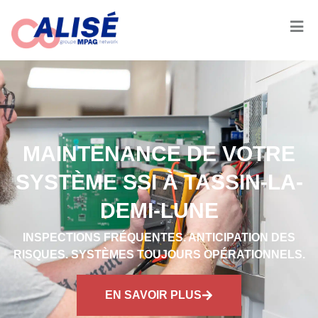
MAINTENANCE DE VOTRE
SYSTÈME SSI À TASSIN-LA-
DEMI-LUNE
INSPECTIONS FRÉQUENTES. ANTICIPATION DES
RISQUES. SYSTÈMES TOUJOURS OPÉRATIONNELS.
EN SAVOIR PLUS