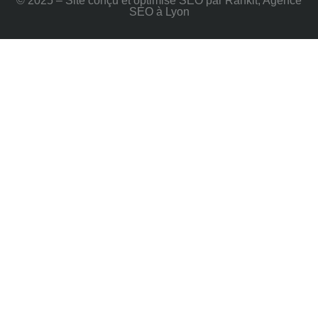
© 2025 – Site conçu et optimisé SEO par Rankit, Agence
SEO à Lyon