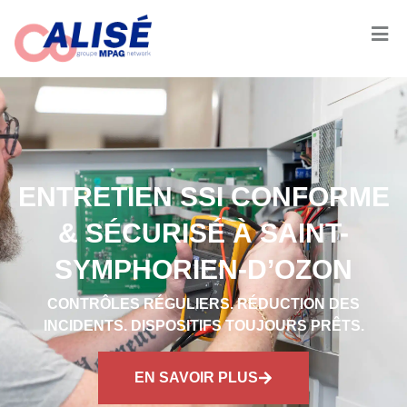
ENTRETIEN SSI CONFORME
& SÉCURISÉ À SAINT-
SYMPHORIEN-D’OZON
CONTRÔLES RÉGULIERS. RÉDUCTION DES
INCIDENTS. DISPOSITIFS TOUJOURS PRÊTS.
EN SAVOIR PLUS