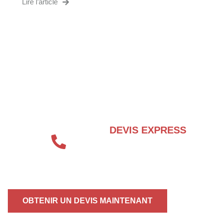
Lire l’article
BESOIN D’UN EXPERT EN SÉCURITÉ
INCENDIE ?
DEVIS EXPRESS
04 72 70 86 92
OBTENIR UN DEVIS MAINTENANT