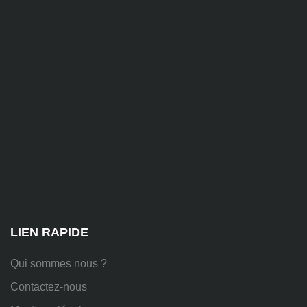
contact@alise-
ssi.fr
81
Chem.
des
Platières,
38670
Chasse-
sur-
Rhône
LIEN RAPIDE
Qui sommes nous ?
Contactez-nous