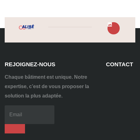
REJOIGNEZ-NOUS
CONTACT
Chaque bâtiment est unique. Notre
expertise, c’est de vous proposer la
solution la plus adaptée.
04
72
70
86
92