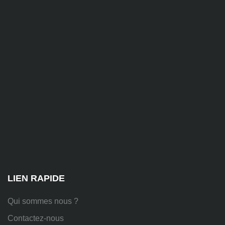
contact@alise-
ssi.fr
81
Chem.
des
Platières,
38670
Chasse-
sur-
Rhône
LIEN RAPIDE
Qui sommes nous ?
Contactez-nous