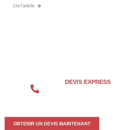
Lire l’article
BESOIN D’UN EXPERT EN SÉCURITÉ
INCENDIE ?
DEVIS EXPRESS
04 72 70 86 92
OBTENIR UN DEVIS MAINTENANT