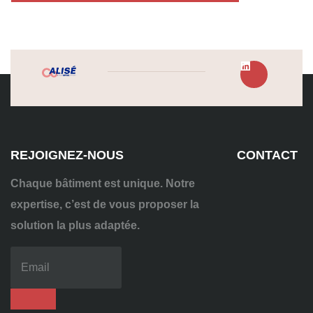
REJOIGNEZ-NOUS
CONTACT
Chaque bâtiment est unique. Notre
expertise, c’est de vous proposer la
solution la plus adaptée.
04
72
70
86
92