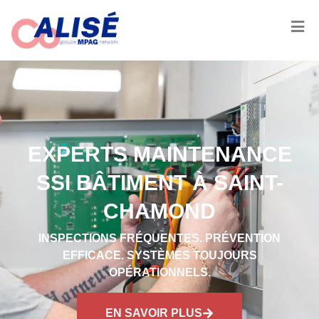
EXPERTS MAINTENANCE
SSI BÂTIMENT À SAINT-
CHAMOND
INSPECTIONS FRÉQUENTES. PRÉVENTION
EFFICACE. SYSTÈMES TOUJOURS
OPÉRATIONNELS.
EN SAVOIR PLUS