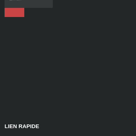
86
92
contact@alise-
ssi.fr
81
Chem.
des
Platières,
38670
Chasse-
sur-
Rhône
LIEN RAPIDE