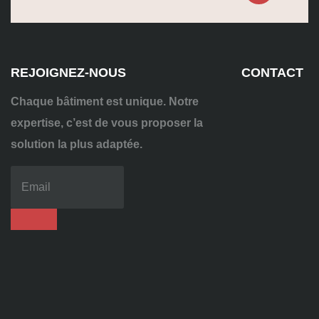
REJOIGNEZ-NOUS
CONTACT
Chaque bâtiment est unique. Notre
expertise, c’est de vous proposer la
solution la plus adaptée.
04
72
70
86
92
contact@alise-
ssi.fr