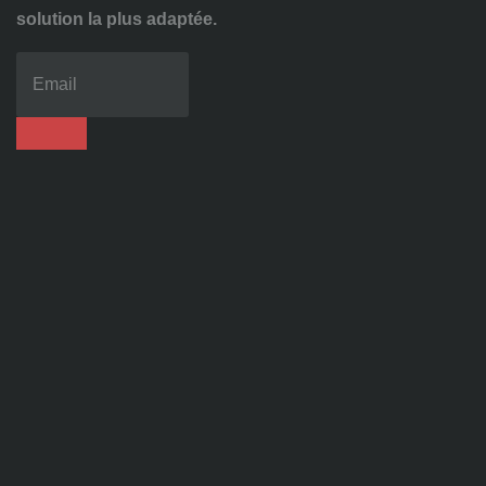
solution la plus adaptée.
04
72
70
86
92
contact@alise-
ssi.fr
81
Chem.
des
Platières,
38670
Chasse-