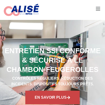
ENTRETIEN SSI CONFORME
& SÉCURISÉ À LE
CHAMBON-FEUGEROLLES
CONTRÔLES RÉGULIERS. RÉDUCTION DES
INCIDENTS. DISPOSITIFS TOUJOURS PRÊTS.
EN SAVOIR PLUS