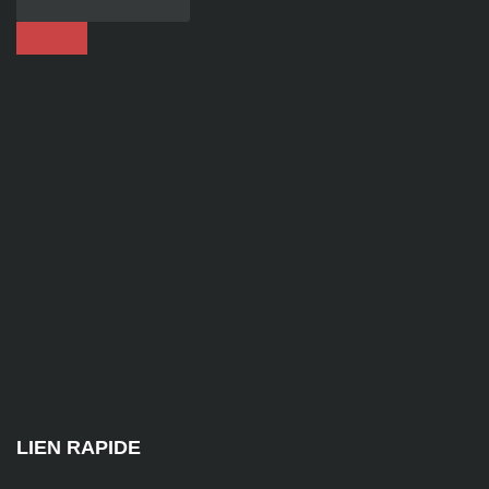
92
contact@alise-
ssi.fr
81
Chem.
des
Platières,
38670
Chasse-
sur-
Rhône
LIEN RAPIDE