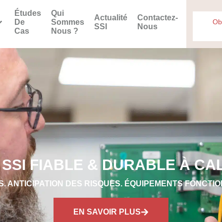
Études
Qui
Actualité
Contactez-
De
Sommes
Ob
SSI
Nous
Cas
Nous ?
SSI FIABLE & DURABLE À CAL
. ANTICIPATION DES RISQUES. ÉQUIPEMENTS FONCTIO
EN SAVOIR PLUS