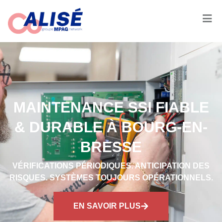
MAINTENANCE SSI FIABLE
& DURABLE À BOURG-EN-
BRESSE
VÉRIFICATIONS PÉRIODIQUES. ANTICIPATION DES
RISQUES. SYSTÈMES TOUJOURS OPÉRATIONNELS.
EN SAVOIR PLUS