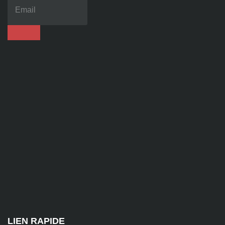
70
86
92
contact@alise-
ssi.fr
81
Chem.
des
Platières,
38670
Chasse-
sur-
Rhône
LIEN RAPIDE