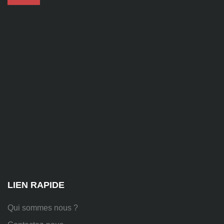
contact@alise-
ssi.fr
81
Chem.
des
Platières,
38670
Chasse-
sur-
Rhône
LIEN RAPIDE
Qui sommes nous ?