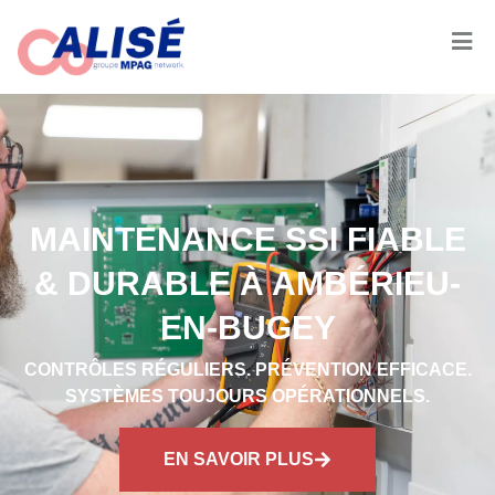
MAINTENANCE SSI FIABLE
& DURABLE À AMBÉRIEU-
EN-BUGEY
CONTRÔLES RÉGULIERS. PRÉVENTION EFFICACE.
SYSTÈMES TOUJOURS OPÉRATIONNELS.
EN SAVOIR PLUS