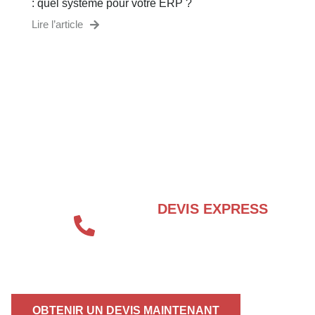
: quel système pour votre ERP ?
Lire l’article
BESOIN D’UN EXPERT EN SÉCURITÉ
INCENDIE ?
DEVIS EXPRESS
04 72 70 86 92
OBTENIR UN DEVIS MAINTENANT