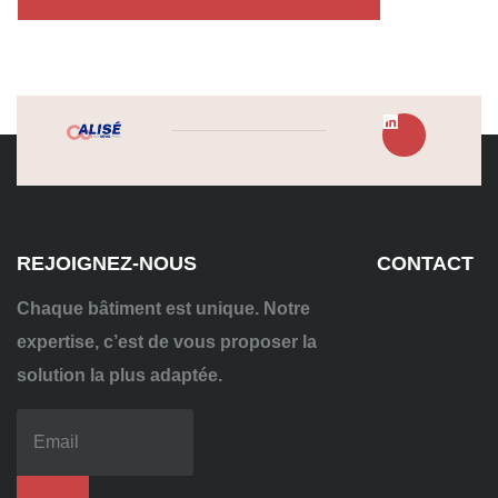
REJOIGNEZ-NOUS
CONTACT
Chaque bâtiment est unique. Notre
expertise, c’est de vous proposer la
solution la plus adaptée.
04
72
70
86
92