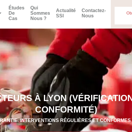
Études
Qui
Actualité
Contactez-
De
Sommes
Ob
SSI
Nous
Cas
Nous ?
TEURS À LYON (VÉRIFICATION
CONFORMITÉ)
RANTIE. INTERVENTIONS RÉGULIÈRES ET CONFORMES