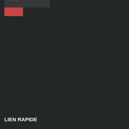
86
92
contact@alise-
ssi.fr
81
Chem.
des
Platières,
38670
Chasse-
sur-
Rhône
LIEN RAPIDE