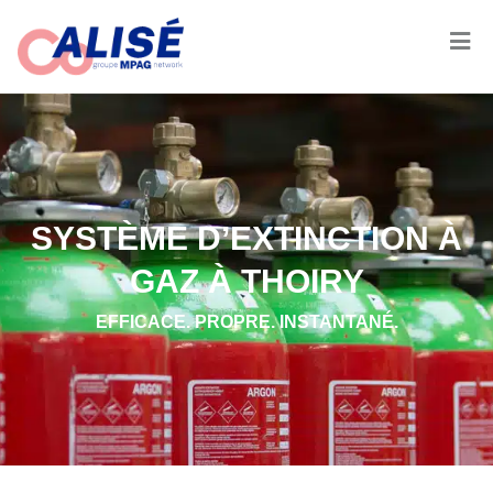
SYSTÈME D’EXTINCTION À
GAZ À THOIRY
EFFICACE. PROPRE. INSTANTANÉ.