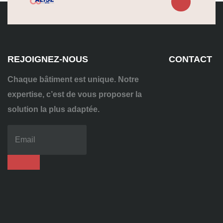
REJOIGNEZ-NOUS
CONTACT
Chaque bâtiment est unique. Notre
expertise, c’est de vous proposer la
solution la plus adaptée.
04
72
70
86
92
contact@alise-
ssi.fr