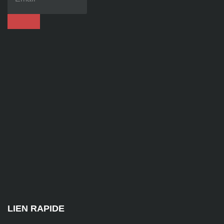
86
92
contact@alise-
ssi.fr
81
Chem.
des
Platières,
38670
Chasse-
sur-
Rhône
LIEN RAPIDE