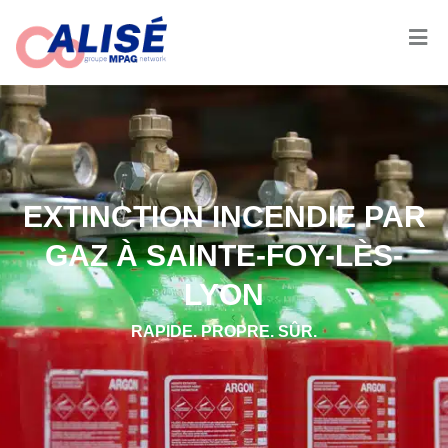
EXTINCTION INCENDIE PAR
GAZ À SAINTE-FOY-LÈS-
LYON
RAPIDE. PROPRE. SÛR.