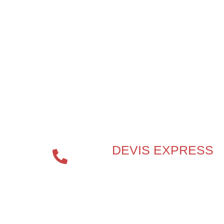
VOUS CHERCHEZ UN
SPÉCIALISTE EN
PROTECTION INCENDIE ?
DEVIS EXPRESS
04 72 70
86 92