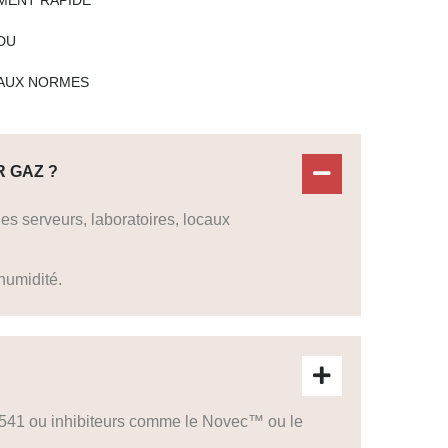
DU
AUX NORMES
R GAZ ?
s serveurs, laboratoires, locaux
humidité.
G-541 ou inhibiteurs comme le Novec™ ou le