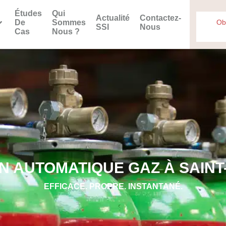
Études
Qui
Actualité
Contactez-
De
Sommes
Ob
SSI
Nous
Cas
Nous ?
ON AUTOMATIQUE GAZ À SAIN
EFFICACE. PROPRE. INSTANTANÉ.