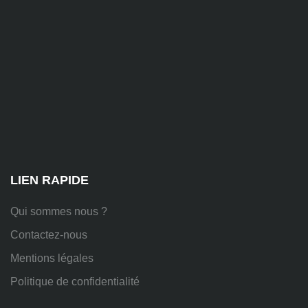
ssi.fr
81
Chem.
des
Platières,
38670
Chasse-
sur-
Rhône
LIEN RAPIDE
Qui sommes nous ?
Contactez-nous
Mentions légales
Politique de confidentialité