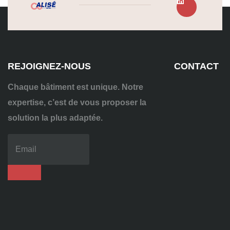
REJOIGNEZ-NOUS
CONTACT
Chaque bâtiment est unique. Notre
expertise, c’est de vous proposer la
solution la plus adaptée.
04
72
70
86
92
contact@alise-