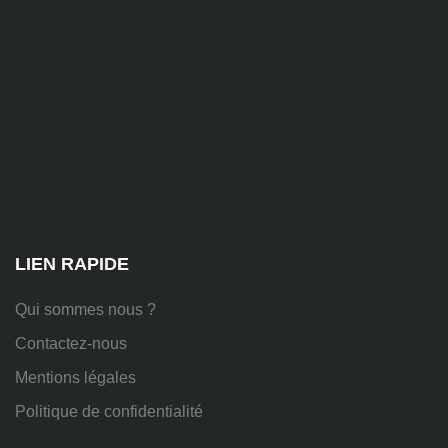
ssi.fr
81
Chem.
des
Platières,
38670
Chasse-
sur-
Rhône
LIEN RAPIDE
Qui sommes nous ?
Contactez-nous
Mentions légales
Politique de confidentialité