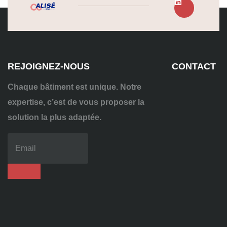
REJOIGNEZ-NOUS
CONTACT
Chaque bâtiment est unique. Notre
expertise, c’est de vous proposer la
solution la plus adaptée.
04
72
70
86
92
contact@alise-