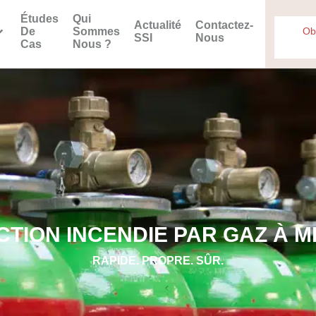
Études
Qui
Actualité
Contactez-
De
Sommes
Ob
SSI
Nous
Cas
Nous ?
CTION INCENDIE PAR GAZ À 
RAPIDE. PROPRE. SÛR.