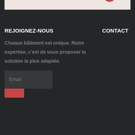
REJOIGNEZ-NOUS
CONTACT
Chaque bâtiment est unique. Notre
expertise, c’est de vous proposer la
solution la plus adaptée.
04
72
70
86
92
contact@alise-
ssi.fr