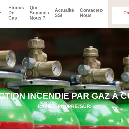
Études
Qui
Actualité
Contactez-
De
Sommes
Ob
SSI
Nous
Cas
Nous ?
CTION INCENDIE PAR GAZ À 
RAPIDE. PROPRE. SÛR.