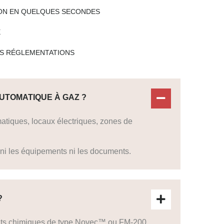
ON EN QUELQUES SECONDES
E
S RÉGLEMENTATIONS
UTOMATIQUE À GAZ ?
matiques, locaux électriques, zones de
i les équipements ni les documents.
?
ents chimiques de type Novec™ ou FM-200,