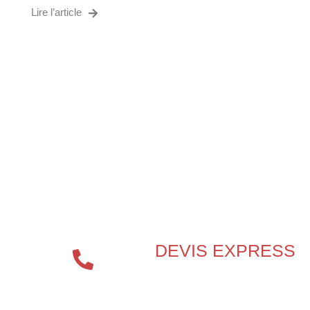
Lire l’article
VOUS CHERCHEZ UN
SPÉCIALISTE EN
PROTECTION INCENDIE ?
DEVIS EXPRESS
04 72 70
86 92