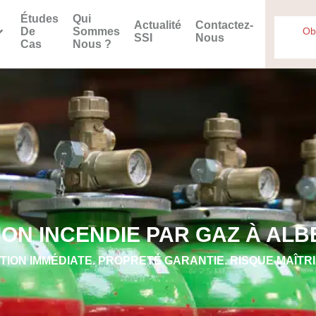
Études
Qui
Actualité
Contactez-
De
Sommes
Ob
SSI
Nous
Cas
Nous ?
ION INCENDIE PAR GAZ À ALB
TION IMMÉDIATE. PROPRETÉ GARANTIE. RISQUE MAÎTRI