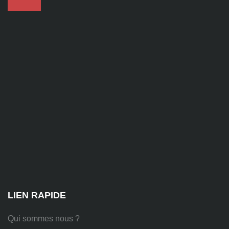
contact@alise-
ssi.fr
81
Chem.
des
Platières,
38670
Chasse-
sur-
Rhône
LIEN RAPIDE
Qui sommes nous ?