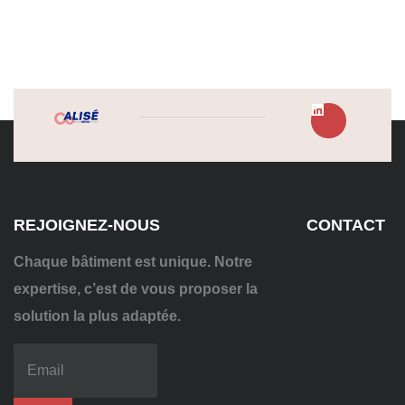
REJOIGNEZ-NOUS
CONTACT
Chaque bâtiment est unique. Notre
expertise, c’est de vous proposer la
solution la plus adaptée.
04
72
70
86
92