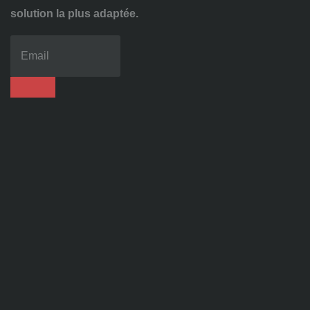
solution la plus adaptée.
04
72
70
86
92
contact@alise-
ssi.fr
81
Chem.
des
Platières,
38670
Chasse-