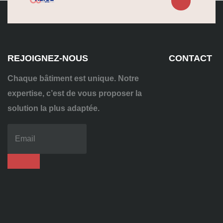
REJOIGNEZ-NOUS
CONTACT
Chaque bâtiment est unique. Notre
expertise, c’est de vous proposer la
solution la plus adaptée.
04
72
70
86
92
contact@alise-
ssi.fr