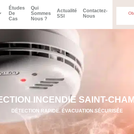
Études
Qui
Actualité
Contactez-
De
Sommes
Ob
SSI
Nous
Cas
Nous ?
ECTION INCENDIE SAINT-CHA
DÉTECTION RAPIDE. ÉVACUATION SÉCURISÉE