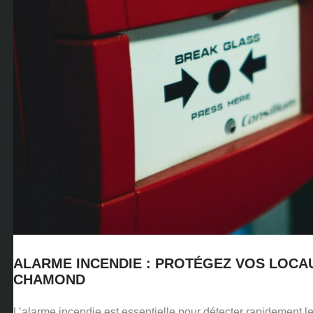
ALARME INCENDIE : PROTÉGEZ VOS LOCAU
CHAMOND
L’alarme incendie est essentielle pour détecter rapidement le