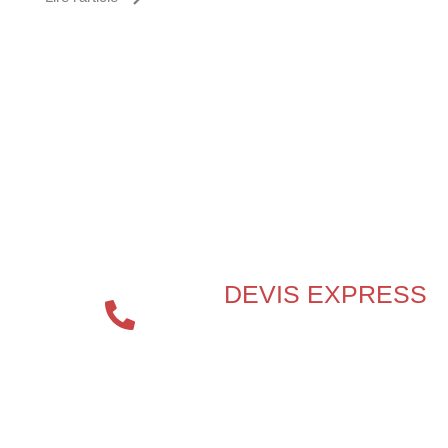
BESOIN D’UN EXPERT EN
SÉCURITÉ INCENDIE ?
DEVIS EXPRESS
04 72 70
86 92