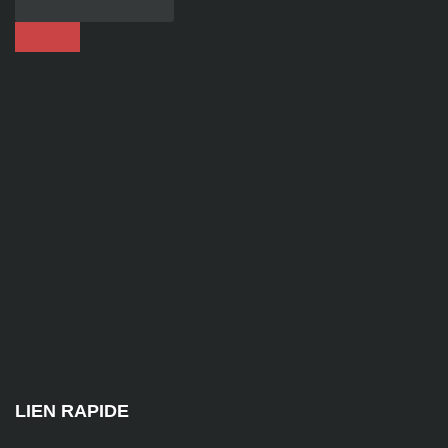
86
92
contact@alise-
ssi.fr
81
Chem.
des
Platières,
38670
Chasse-
sur-
Rhône
LIEN RAPIDE