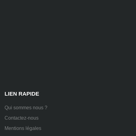
contact@alise-
ssi.fr
81
Chem.
des
Platières,
38670
Chasse-
sur-
Rhône
LIEN RAPIDE
Qui sommes nous ?
Contactez-nous
Mentions légales