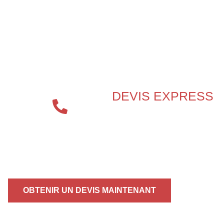
BESOIN D’UN EXPERT EN
SÉCURITÉ INCENDIE ?
DEVIS EXPRESS
04 72 70
86 92
OBTENIR UN DEVIS MAINTENANT