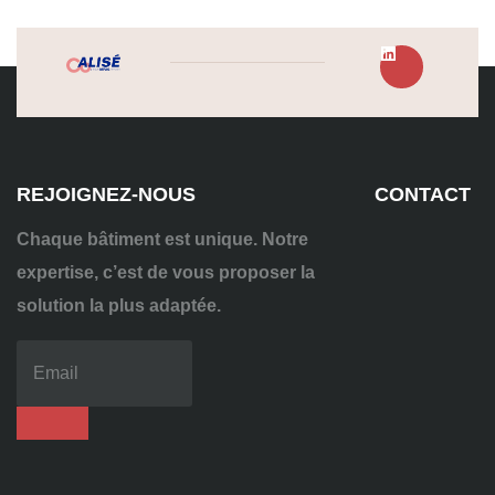
REJOIGNEZ-NOUS
CONTACT
Chaque bâtiment est unique. Notre
expertise, c’est de vous proposer la
solution la plus adaptée.
04
72
70
86
92