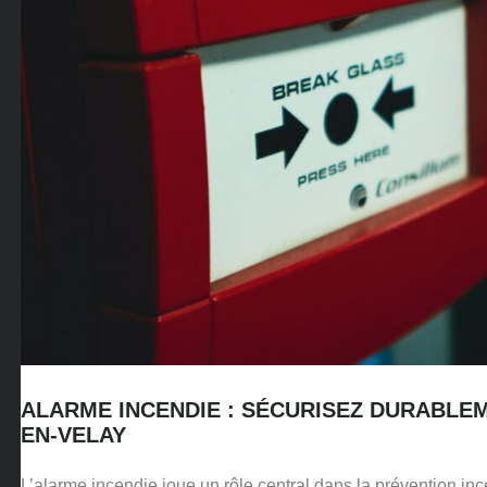
ALARME INCENDIE : SÉCURISEZ DURABLEM
EN-VELAY
L’alarme incendie joue un rôle central dans la prévention inc