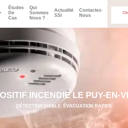
Études
Qui
Actualité
Contactez-
De
Sommes
Ob
SSI
Nous
Cas
Nous ?
OSITIF INCENDIE LE PUY-EN-
DÉTECTION FIABLE. ÉVACUATION RAPIDE