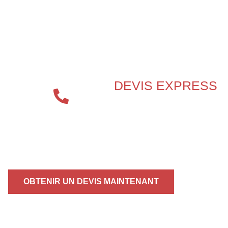
BESOIN D’UN EXPERT EN
SÉCURITÉ INCENDIE ?
DEVIS EXPRESS
04 72 70
86 92
OBTENIR UN DEVIS MAINTENANT