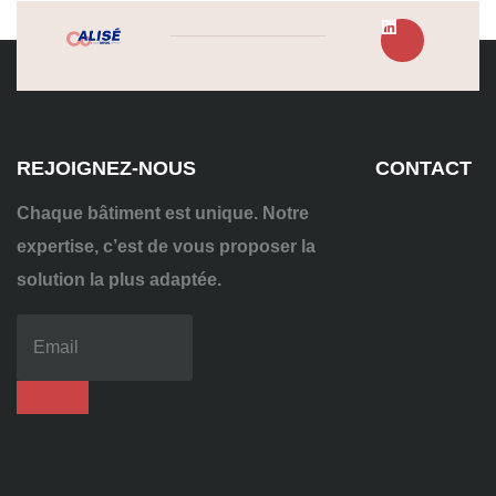
REJOIGNEZ-NOUS
CONTACT
Chaque bâtiment est unique. Notre
expertise, c’est de vous proposer la
solution la plus adaptée.
04
72
70
86
92