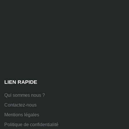
contact@alise-
ssi.fr
81
Chem.
des
Platières,
38670
Chasse-
sur-
Rhône
LIEN RAPIDE
Qui sommes nous ?
Contactez-nous
Mentions légales
Politique de confidentialité