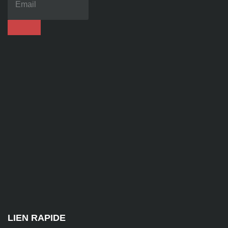
86
92
contact@alise-
ssi.fr
81
Chem.
des
Platières,
38670
Chasse-
sur-
Rhône
LIEN RAPIDE