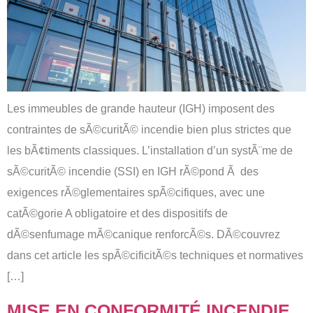
Les immeubles de grande hauteur (IGH) imposent des
contraintes de sÃ©curitÃ© incendie bien plus strictes que
les bÃ¢timents classiques. L’installation d’un systÃ¨me de
sÃ©curitÃ© incendie (SSI) en IGH rÃ©pond Ã des
exigences rÃ©glementaires spÃ©cifiques, avec une
catÃ©gorie A obligatoire et des dispositifs de
dÃ©senfumage mÃ©canique renforcÃ©s. DÃ©couvrez
dans cet article les spÃ©cificitÃ©s techniques et normatives
[…]
MISE EN CONFORMITÉ INCENDIE